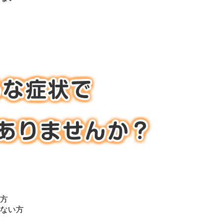
方
ない方