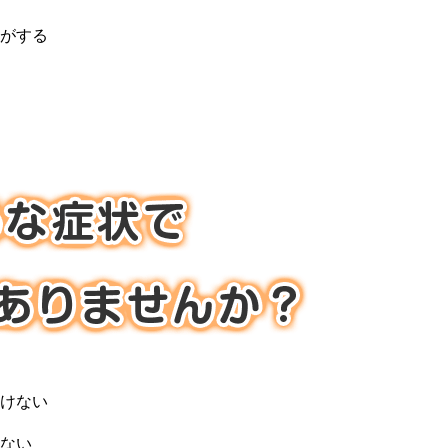
がする
けない
ない