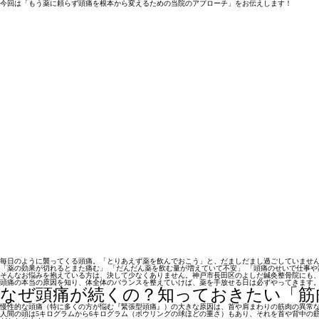
今回は「もう薬に頼らず頭痛を根本から変えるための当院のアプローチ」をお伝えします！
毎日のように襲ってくる頭痛。「とりあえず薬を飲んでおこう」と、だましだまし過ごしていませ
「薬の効果が切れるとまた痛む」 「だんだん薬を飲む量が増えていて不安」 「頭痛のせいで仕事
そんなお悩みを抱えている方は、決して少なくありません。神戸市長田区のよしだ鍼灸整骨院にも
頭痛の本当の原因を知り、体全体のバランスを整えていけば、薬を手放せる日は必ずやってきます
なぜ頭痛が続くの？知っておきたい「筋
慢性的な頭痛（特に多くの方が悩む『緊張型頭痛』）の大きな原因は、
首や肩まわりの筋肉の異常
人間の頭は5キログラムから6キログラム（ボウリングの球ほどの重さ）もあり、それを首や背中の