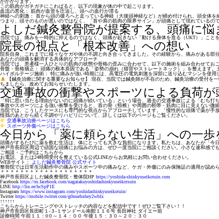
がかかります。
この筋肉がガチガチにこわばると、以下の現象が体の中で起こります。
血流の悪化：
筋肉が血管を圧迫し、頭への血行が滞る
神経への刺激：
首から頭の後ろへと走っている神経（大後頭神経など）が締め付けられ、頭全体を
つまり、頭そのものが悪いのではなく、
「首や肩の筋肉の限界サイン」が頭痛として現れている
の
よしだ鍼灸整骨院が提案する、頭痛に悩
当院では、痛みを一時的に抑えるのではなく、頭痛が起きない「動ける身体を造る（UKT）」こと
院長の視点と「根本改善」への想い
院長自身、これまでに様々なケガや体の不調と向き合ってきました。その経験から、痛みがある部
あなたの頭痛を解消する具体的なアプローチ
当院では、患者様一人ひとりの筋肉の状態や骨格の歪みに合わせて、以下の施術を組み合わせてお
骨盤・骨格矯正：
頭痛の根本原因である「姿勢の崩れ（猫背やストレートネック）」を整えます。
ハイボルテージ施術：
特に痛みが強い時期には、高電圧の電気刺激を深部に送り込むマシンを使用
【鍼灸治療に関する重要なお知らせ】
現在、当院では鍼灸師が不在のため、鍼灸治療の受付を一
ちましたら、改めてお知らせいたします。
交通事故の衝撃やスポーツによる負荷が
「特に思い当たる理由がないのに頭痛が続いている」という場合、過去の交通事故による「むち打
事故やスポーツによる強い衝撃を受けると、首の骨（頸椎）や周囲の靭帯・筋肉に目に見えない微
当院では、こうしたケースにも専門的な視点からアプローチしています。「慢性的な頭痛で薬が手
怪我のあとから続く不調やリハビリについて、詳しくは以下のページもご覧ください。
交通事故治療ページはこちら
スポーツ外傷ページはこちら
今日から「薬に頼らない生活」への一歩
頭痛がするたびに薬を飲む生活は、体にとっても大きな負担になります。私たちは、あなたが「今
神戸市長田区周辺で頑固な頭痛にお悩みの方は、ぜひ一度当院にご相談ください。小さな違和感で
ご相談・ご予約はこちらから
お電話、または24時間受付を整えている公式LINEからお気軽にお問い合わせください。
WEBサイト：
よしだ鍼灸整骨院 公式サイト
整骨院では日常生活動作中の痛みやスポーツ中の痛みなど、ケガ・外傷にのみ保険証の適用が認め
＊＊＊＊＊＊＊＊＊＊＊＊＊＊＊＊＊＊＊
神戸市長田区よしだ鍼灸整骨院・整体院HP
https://yoshida-shinkyuseikotuin.com
Facebook
https://m.facebook.com/nagatakuyoshidashinkyuseikotsuin
LINE
http://lin.ee/hcSpP1E
Instagram
https://www.instagram.com/yoshidashinkyuseikotuin/
Twitter
https://mobile.twitter.com/g0nuehxhey2wblx
↑↑↑↑↑↑
こちらからトレーニングやストレッチの内容などを配信中です！ぜひご覧下さい！！
神戸市長田区長田町１-３-１サンドール南館１１６号 長田神社 ダイエー前
診療時間 午前１１：0０～１４：００ 午後１５：３０～２０：３０