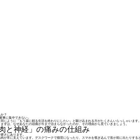
んか？
や家事に集中できない」
、同じように「もう薬に頼る生活を終わりにしたい」と駆け込まれる方がたくさんいらっしゃいます
。まずは、なぜあなたの頭痛が今まで治まらなかったのか、その理由から見ていきましょう。
肉と神経」の痛みの仕組み
な硬さ
にあります。
筋肉が常に支えています。デスクワークで猫背になったり、スマホを覗き込んで首が前に出たりする