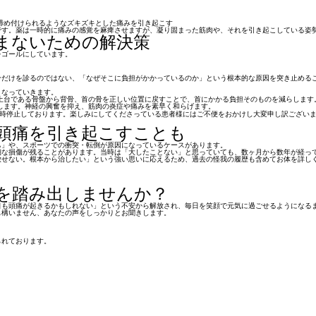
締め付けられるようなズキズキとした痛みを引き起こす
です。薬は一時的に痛みの感覚を麻痺させますが、凝り固まった筋肉や、それを引き起こしている姿
まないための解決策
をゴールにしています。
分だけを診るのではない、「なぜそこに負担がかかっているのか」という根本的な原因を突き止める
こなっていきます。
土台である骨盤から背骨、首の骨を正しい位置に戻すことで、首にかかる負担そのものを減らします
します。神経の興奮を抑え、筋肉の炎症や痛みを素早く和らげます。
時停止しております。楽しみにしてくださっている患者様にはご不便をおかけし大変申し訳ござい
頭痛を引き起こすことも
ち」や、スポーツでの衝突・転倒が原因になっているケースがあります。
細な損傷が残ることがあります。当時は「大したことない」と思っていても、数ヶ月から数年が経っ
放せない。根本から治したい」という強い思いに応えるため、過去の怪我の履歴も含めてお体を詳し
を踏み出しませんか？
日も頭痛が起きるかもしれない」という不安から解放され、毎日を笑顔で元気に過ごせるようになる
も構いません、あなたの声をしっかりとお聞きします。
られております。