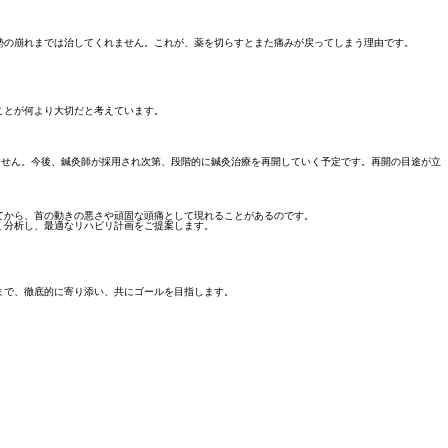
勢の崩れまでは治してくれません。これが、薬を切らすとまた痛みが戻ってしまう理由です。
ことが何より大切だと考えています。
。
ません。今後、鍼灸師が採用され次第、段階的に鍼灸治療を再開していく予定です。再開の目途が立
てから、首の動きの悪さや頑固な頭痛として現れることがあるのです。
く分析し、最適なリハビリ計画をご提案します。
まで、徹底的に寄り添い、共にゴールを目指します。