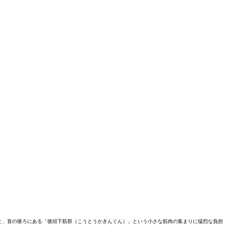
。
と、首の後ろにある「後頭下筋群（こうとうかきんぐん）」という小さな筋肉の集まりに猛烈な負担