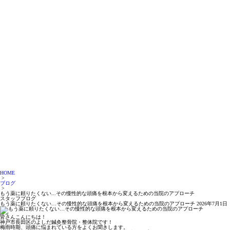
HOME
>
ブログ
>
もう薬に頼りたくない...その慢性的な頭痛を根本から変えるための当院のアプローチ
スタッフブログ
もう薬に頼りたくない…その慢性的な頭痛を根本から変えるための当院のアプローチ
2026年7月1日
皆さんこんにちは！
神戸市長田区のよしだ鍼灸整骨院・整体院です！
梅雨時期、頭痛に悩まれている方をよくお聞きします。