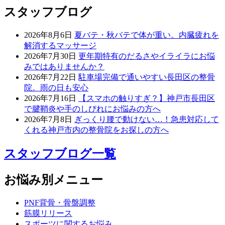
スタッフブログ
2026年8月6日
夏バテ・秋バテで体が重い。内臓疲れを
解消するマッサージ
2026年7月30日
更年期特有のだるさやイライラにお悩
みではありませんか？
2026年7月22日
駐車場完備で通いやすい長田区の整骨
院。雨の日も安心
2026年7月16日
【スマホの触りすぎ？】神戸市長田区
で腱鞘炎や手のしびれにお悩みの方へ
2026年7月8日
ぎっくり腰で動けない…！急患対応して
くれる神戸市内の整骨院をお探しの方へ
スタッフブログ一覧
お悩み別メニュー
PNF背骨・骨盤調整
筋膜リリース
スポーツに関するお悩み