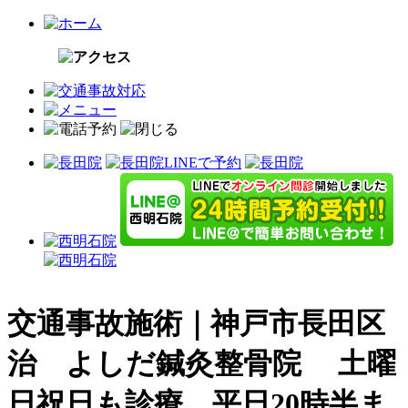
交通事故施術｜神戸市長田区
アクセス：長田院
治 よしだ鍼灸整骨院 土曜
アクセス：西明石院
日祝日も診療。平日20時半ま