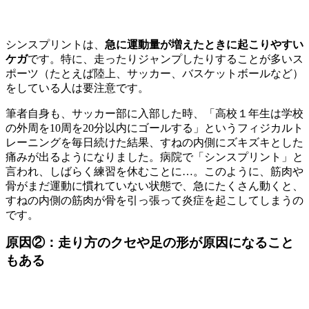
シンスプリントは、
急に運動量が増えたときに起こりやすい
ケガ
です。特に、走ったりジャンプしたりすることが多いス
ポーツ（たとえば陸上、サッカー、バスケットボールなど）
をしている人は要注意です。
筆者自身も、サッカー部に入部した時、「高校１年生は学校
の外周を10周を20分以内にゴールする」というフィジカルト
レーニングを毎日続けた結果、すねの内側にズキズキとした
痛みが出るようになりました。病院で「シンスプリント」と
言われ、しばらく練習を休むことに…。このように、筋肉や
骨がまだ運動に慣れていない状態で、急にたくさん動くと、
すねの内側の筋肉が骨を引っ張って炎症を起こしてしまうの
です。
原因②：走り方のクセや足の形が原因になること
もある