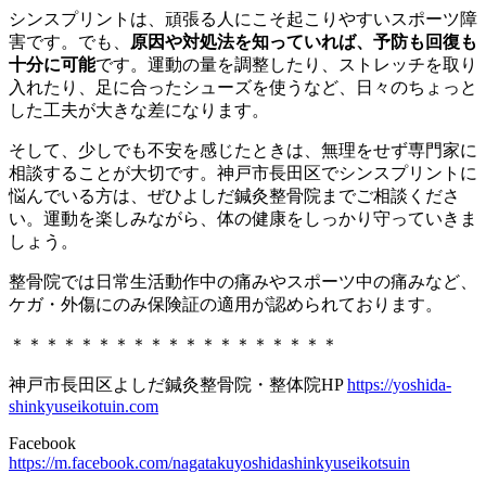
シンスプリントは、頑張る人にこそ起こりやすいスポーツ障
害です。でも、
原因や対処法を知っていれば、予防も回復も
十分に可能
です。運動の量を調整したり、ストレッチを取り
入れたり、足に合ったシューズを使うなど、日々のちょっと
した工夫が大きな差になります。
そして、少しでも不安を感じたときは、無理をせず専門家に
相談することが大切です。神戸市長田区でシンスプリントに
悩んでいる方は、ぜひよしだ鍼灸整骨院までご相談くださ
い。運動を楽しみながら、体の健康をしっかり守っていきま
しょう。
整骨院では日常生活動作中の痛みやスポーツ中の痛みなど、
ケガ・外傷にのみ保険証の適用が認められております。
＊＊＊＊＊＊＊＊＊＊＊＊＊＊＊＊＊＊＊
神戸市長田区よしだ鍼灸整骨院・整体院HP
https://yoshida-
shinkyuseikotuin.com
Facebook
https://m.facebook.com/nagatakuyoshidashinkyuseikotsuin