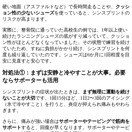
硬い地面（アスファルトなど）で長時間走ることや、
クッシ
ョン性の少ないシューズ
を使っていると、シンスプリントの
リスクが高まります。
実際に、整骨院に通っていた高校生の例では、1年以上使い
続けたランニングシューズの底がすり減っていて、クッショ
ン性がほとんどなくなっていました。その状態で練習を続け
ていたため、すねに負担がかかり続け、シンスプリントを何
度も繰り返していたのです。シューズは6か月に1回程度を目
安に見直すと安心です。
対処法①：まずは安静と冷やすことが大事。必要
ならサポーターも活用
シンスプリントの症状が出たときは、
まず無理に運動を続け
ないことが大切
です。1回15分ほど、1日2〜3回のアイシング
（氷で冷やすこと）を行うと、炎症が抑えられ痛みもやわら
ぎます。
さらに、痛みが強い場合は
サポーターやテーピングで筋肉を
サポート
すると、回復が早くなります。サポーターやテーピ