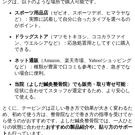
ングは、以下のような場所で購入可能です。
スポーツ用品店
（ゼビオ、スポーツデポ、ヒマラヤな
ど）：実際に試着して自分に合ったタイプを選べるの
がポイント。
ドラッグストア
（マツモトキヨシ、ココカラファイ
ン、ウエルシアなど）：応急処置用としてすぐに購入
できる。
ネット通販
（Amazon、楽天市場、Yahoo!ショッピング
など）：種類が豊富で口コミも参考にでき、急ぎでな
い場合に便利。
当院（よしだ鍼灸整骨院）でも販売・取り寄せ可能
：
症状に合わせてスタッフが選定するため、より安心し
て使える。
とくに、テーピングは正しい巻き方で効果が大きく変わるた
め、初めて使う方は、整骨院などで巻き方の指導を受けてか
ら使うのがおすすめです。よしだ鍼灸整骨院では、一人ひと
りの状態に合わせた
おすすめの製品紹介や、貼り方のサポー
ト
も行っています。