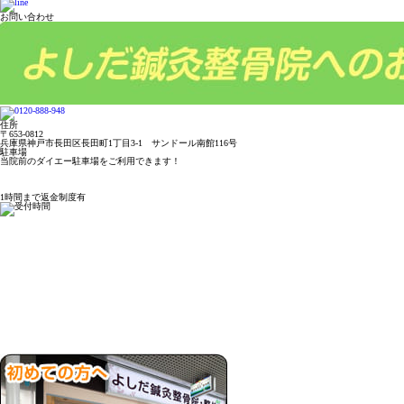
お問い合わせ
住所
〒653-0812
兵庫県神戸市長田区長田町1丁目3-1 サンドール南館116号
駐車場
当院前のダイエー駐車場をご利用できます！
1時間まで返金制度有