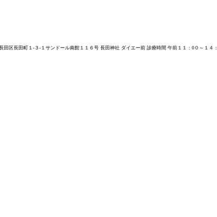
長田区長田町１-３-１サンドール南館１１６号 長田神社 ダイエー前 診療時間 午前１１：0０～１４