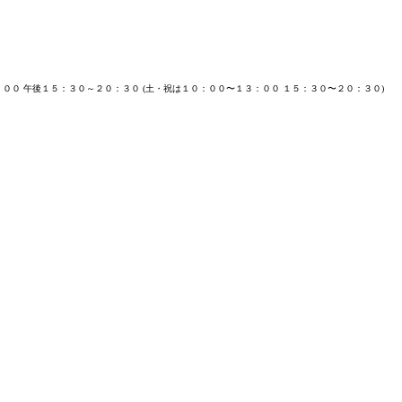
：００ 午後１５：３０～２０：３０ (土・祝は１０：００〜１３：００ １５：３０〜２０：３０)