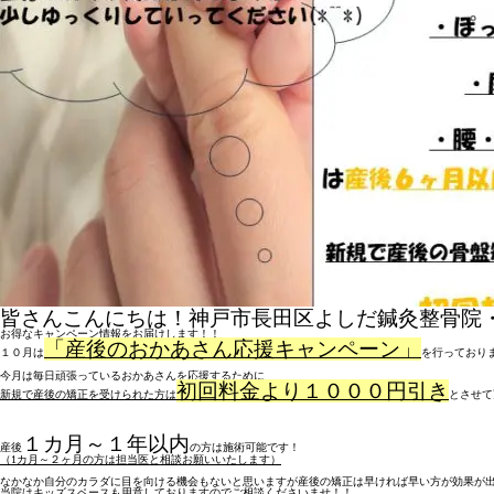
皆さんこんにちは！神戸市長田区よしだ鍼灸整骨院
お得なキャンペーン情報をお届けします！！
「産後のおかあさん応援キャンペーン」
１０月は
を行っており
今月は毎日頑張っているおかあさんを応援するために
初回料金より１０００円引き
新規で産後の矯正を受けられた方は
とさせて
１カ月～１年以内
産後
の方は施術可能です！
（1カ月～２ヶ月の方は担当医と相談お願いいたします）
なかなか自分のカラダに目を向ける機会もないと思いますが産後の矯正は早ければ早い方が効果が
当院はキッズスペースも用意しておりますのでご相談くださいませ！！