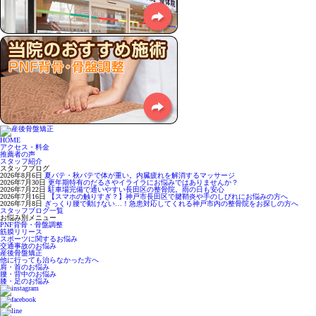
HOME
アクセス・料金
推薦者の声
スタッフ紹介
スタッフブログ
2026年8月6日
夏バテ・秋バテで体が重い。内臓疲れを解消するマッサージ
2026年7月30日
更年期特有のだるさやイライラにお悩みではありませんか？
2026年7月22日
駐車場完備で通いやすい長田区の整骨院。雨の日も安心
2026年7月16日
【スマホの触りすぎ？】神戸市長田区で腱鞘炎や手のしびれにお悩みの方へ
2026年7月8日
ぎっくり腰で動けない…！急患対応してくれる神戸市内の整骨院をお探しの方へ
スタッフブログ一覧
お悩み別メニュー
PNF背骨・骨盤調整
筋膜リリース
スポーツに関するお悩み
交通事故のお悩み
産後骨盤矯正
他に行っても治らなかった方へ
肩・首のお悩み
腰・背中のお悩み
膝・足のお悩み