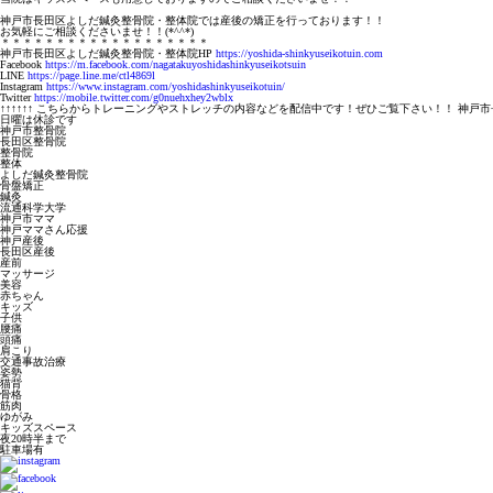
神戸市長田区よしだ鍼灸整骨院・整体院では産後の矯正を行っております！！
お気軽にご相談くださいませ！！(*^^*)
＊＊＊＊＊＊＊＊＊＊＊＊＊＊＊＊＊＊＊
神戸市長田区よしだ鍼灸整骨院・整体院HP
https://yoshida-shinkyuseikotuin.com
Facebook
https://m.facebook.com/nagatakuyoshidashinkyuseikotsuin
LINE
https://page.line.me/ctl4869l
Instagram
https://www.instagram.com/yoshidashinkyuseikotuin/
Twitter
https://mobile.twitter.com/g0nuehxhey2wblx
↑↑↑↑↑↑ こちらからトレーニングやストレッチの内容などを配信中です！ぜひご覧下さい！！ 神戸市
日曜は休診です
神戸市整骨院
長田区整骨院
整骨院
整体
よしだ鍼灸整骨院
骨盤矯正
鍼灸
流通科学大学
神戸市ママ
神戸ママさん応援
神戸産後
長田区産後
産前
マッサージ
美容
赤ちゃん
キッズ
子供
腰痛
頭痛
肩こり
交通事故治療
姿勢
猫背
骨格
筋肉
ゆがみ
キッズスペース
夜20時半まで
駐車場有