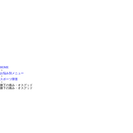
HOME
>
お悩み別メニュー
>
スポーツ障害
>
膝下の痛み・オスグッド
膝下の痛み・オスグッド