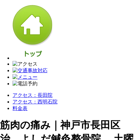
アクセス：長田院
アクセス：西明石院
料金表
筋肉の痛み｜神戸市長田区
治 よしだ鍼灸整骨院 土曜