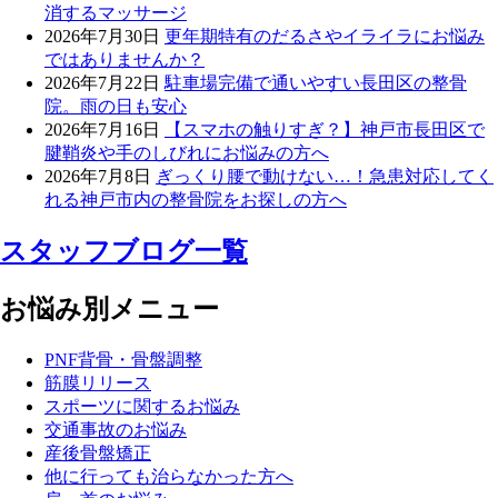
消するマッサージ
2026年7月30日
更年期特有のだるさやイライラにお悩み
ではありませんか？
2026年7月22日
駐車場完備で通いやすい長田区の整骨
院。雨の日も安心
2026年7月16日
【スマホの触りすぎ？】神戸市長田区で
腱鞘炎や手のしびれにお悩みの方へ
2026年7月8日
ぎっくり腰で動けない…！急患対応してく
れる神戸市内の整骨院をお探しの方へ
スタッフブログ一覧
お悩み別メニュー
PNF背骨・骨盤調整
筋膜リリース
スポーツに関するお悩み
交通事故のお悩み
産後骨盤矯正
他に行っても治らなかった方へ