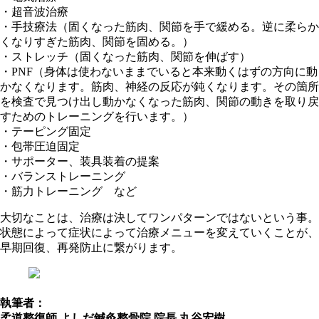
・超音波治療
・手技療法（固くなった筋肉、関節を手で緩める。逆に柔らか
くなりすぎた筋肉、関節を固める。）
・ストレッチ（固くなった筋肉、関節を伸ばす）
・PNF（身体は使わないままでいると本来動くはずの方向に動
かなくなります。筋肉、神経の反応が鈍くなります。その箇所
を検査で見つけ出し動かなくなった筋肉、関節の動きを取り戻
すためのトレーニングを行います。）
・テーピング固定
・包帯圧迫固定
・サポーター、装具装着の提案
・バランストレーニング
・筋力トレーニング など
大切なことは、治療は決してワンパターンではないという事。
状態によって症状によって治療メニューを変えていくことが、
早期回復、再発防止に繋がります。
執筆者：
柔道整復師 よしだ鍼灸整骨院 院長 丸谷宏樹