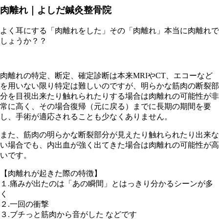
肉離れ｜よしだ鍼灸整骨院
よく耳にする「肉離れをした」その「肉離れ」本当に肉離れで
しょうか？？
肉離れの特定、断定、確定診断は本来MRIやCT、エコーなど
を用いない限り特定は難しいのですが、明らかな筋肉の断裂部
分を目視出来たり触れられたりする場合は肉離れの可能性が非
常に高く、その場合復帰（元に戻る）までに長期の期間を要
し、手術が適応されることも少なくありません。
また、筋肉の明らかな断裂部分が見えたり触れられたり出来な
い場合でも、内出血が強く出てきた場合は肉離れの可能性が高
いです。
【肉離れが起きた際の特徴】
１.痛みが出たのは「あの瞬間」とはっきり分かるシーンが多
く
２.一回の衝撃
３.ブチっと筋肉から音がした などです