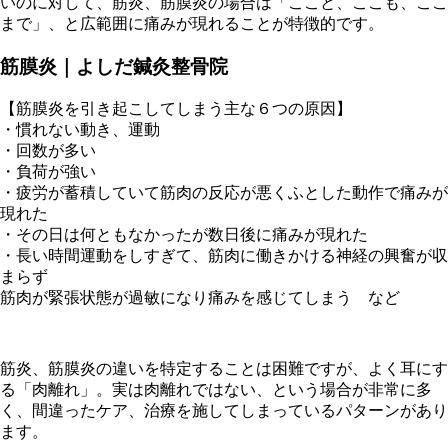
いのに対して、筋炎、筋膜炎の場合は「ここと、ここも、ここ
まで」、と広範囲に痛みが現れることが特徴的です。
筋膜炎｜よしだ鍼灸整骨院
【筋膜炎を引き起こしてしまう主な６つの原因】
・慣れない動き、運動
・回数が多い
・負荷が強い
・疲労が蓄積していて筋肉の反応が悪くふとした動作で痛みが
現れた
・その日は何ともなかったが数日後に痛みが現れた
・長い時間運動をしすぎて、筋肉に働きかける神経の興奮が収
まらず
筋肉が緊張状態が過敏になり痛みを感じてしまう など
筋炎、筋膜炎の違いを特定することは困難ですが、よく耳にす
る「肉離れ」。実は肉離れではない、という場合が非常に多
く、間違ったケア、治療を施してしまっているパターンがあり
ます。