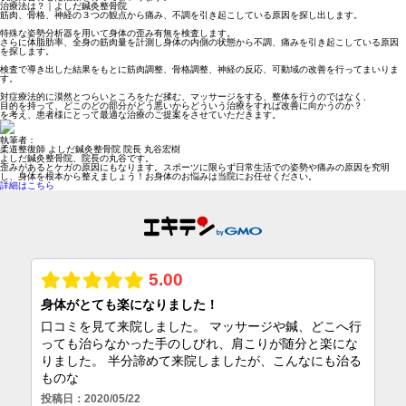
治療法は？｜よしだ鍼灸整骨院
筋肉、骨格、神経の３つの観点から痛み、不調を引き起こしている原因を探し出します。
特殊な姿勢分析器を用いて身体の歪み有無を検査します。
さらに体脂肪率、全身の筋肉量を計測し身体の内側の状態から不調、痛みを引き起こしている原因
を探します。
検査で導き出した結果をもとに筋肉調整、骨格調整、神経の反応、可動域の改善を行ってまいりま
す。
対症療法的に漠然とつらいところをただ揉む、マッサージをする、整体を行うのではなく、
目的を持って、どこのどの部分がどう悪いからどういう治療をすれば改善に向かうのか？
を考え、患者様にとって最適な治療のご提案をさせていただきます。
執筆者：
柔道整復師 よしだ鍼灸整骨院 院長 丸谷宏樹
よしだ鍼灸整骨院、院長の丸谷です。
歪みがあるとケガの原因にもなります。スポーツに限らず日常生活での姿勢や痛みの原因を究明
し、身体を根本から整えましょう！お身体のお悩みは当院にお任せください。
詳細はこちら