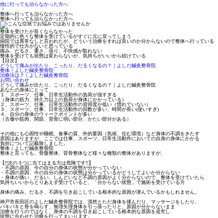
他に行っても治らなかった方へ
>
料金表
整体へ行っても治らなかった方へ
整体へ行っても治らなかった方へ
整体を受けたが良くならなかった
定期的に色々な整体を受けているがすぐに元に戻ってしまう
病院では異常なしと言われたが、どういう治療をすれば良いのか分からないので整体へ行っている
慢性的で仕方がないと思っている
痛み、だるさ、重さ、張り、不快感が取れない
整体を受けても状態は変わらないが、気持ちがいいから続けている
【目次】
どうして痛みが出たり、こったり、だるくなるの？｜よしだ鍼灸整骨院
整体｜よしだ鍼灸整骨院
治療法は？｜よしだ鍼灸整骨院
お問い合わせ
どうして痛みが出たり、こったり、だるくなるの？｜よしだ鍼灸整骨院
あなたの身体にとって
１、スポーツ、仕事、日常生活動作の負荷が強すぎる
（身体の筋力、持久力以上の負荷が身体にかかっている）
２、スポーツ、仕事、日常生活動作の習得度が低い（慣れていない）
３、スポーツ、仕事、日常生活動作の回数が多い、時間が長い(使いすぎ)
４、自分の身体のウィークポイントが多い
（古傷や筋肉、関節、背骨に弱い部分、かたい部分がある）
その他にも心因性や睡眠、食事の質、外的要因（気候、住む環境）など身体の不調をきたす
原因はありますが、ここでは仕事、スポーツ、日常生活動作においての自身の身体にかかる
負担について記載致しました。
整体｜よしだ鍼灸整骨院
整体と言っても、骨盤整体、背骨整体など様々な種類の整体がありますが、
【!!次の３つに当てはまる方は危険です!!】
・不調の原因、今の自分の身体の状態が分かっていない
・不調の原因、今の自分の身体の状態は分かっているがどうしてよいか分からない
・身体が痛い、だるい、しんどいなど不調の原因がよく分からないので、整体を受けていたら
気持ちいいからとりあえず受けていると、「分からない状態」で施術を受けている方
身体の痛み、だるさ、不調を引き起こしている根本的な原因が潜んでいるかもしれません。
神戸市長田区のよしだ鍼灸整骨院では、漠然とただ身体を揉んだり、マッサージをしたり、
バキバキと骨を鳴らす、無理矢理身体を引っ張ったりと、原因が分からないまま
治療を行うのではなく、身体の不調を引き起こしている根本的な原因を追究し
状態に合わせた治療を行ってまいります。