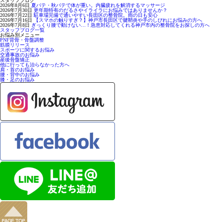
スタッフブログ
2026年8月6日
夏バテ・秋バテで体が重い。内臓疲れを解消するマッサージ
2026年7月30日
更年期特有のだるさやイライラにお悩みではありませんか？
2026年7月22日
駐車場完備で通いやすい長田区の整骨院。雨の日も安心
2026年7月16日
【スマホの触りすぎ？】神戸市長田区で腱鞘炎や手のしびれにお悩みの方へ
2026年7月8日
ぎっくり腰で動けない…！急患対応してくれる神戸市内の整骨院をお探しの方へ
スタッフブログ一覧
お悩み別メニュー
PNF背骨・骨盤調整
筋膜リリース
スポーツに関するお悩み
交通事故のお悩み
産後骨盤矯正
他に行っても治らなかった方へ
肩・首のお悩み
腰・背中のお悩み
膝・足のお悩み