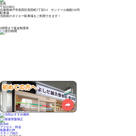
住所
〒653-0812
兵庫県神戸市長田区長田町1丁目3-1 サンドール南館116号
駐車場
当院前のダイエー駐車場をご利用できます！
1時間まで返金制度有
HOME
アクセス・料金
推薦者の声
スタッフ紹介