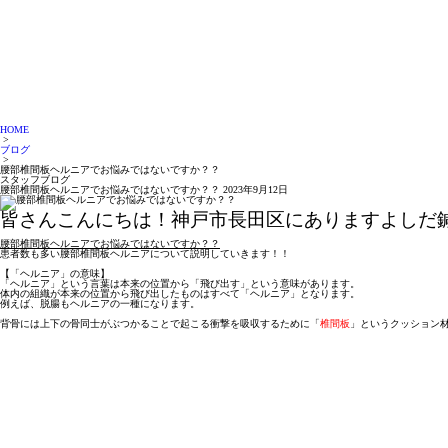
HOME
>
ブログ
>
腰部椎間板ヘルニアでお悩みではないですか？？
スタッフブログ
腰部椎間板ヘルニアでお悩みではないですか？？
2023年9月12日
皆さんこんにちは！神戸市長田区にありますよしだ
腰部椎間板ヘルニアでお悩みではないですか？？
患者数も多い腰部椎間板ヘルニアについて説明していきます！！
【「ヘルニア」の意味】
「ヘルニア」という言葉は本来の位置から「飛び出す」という意味があります。
体内の組織が本来の位置から飛び出したものはすべて「ヘルニア」となります。
例えば、脱腸もヘルニアの一種になります。
背骨には上下の骨同士がぶつかることで起こる衝撃を吸収するために「
椎間板
」というクッション