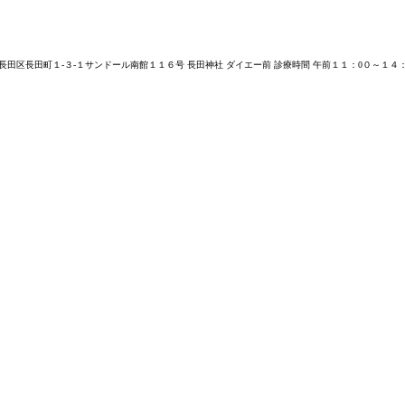
！
長田区長田町１-３-１サンドール南館１１６号 長田神社 ダイエー前 診療時間 午前１１：0０～１４