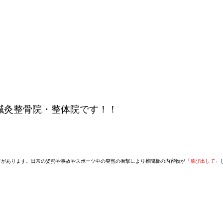
鍼灸整骨院・整体院です！！
材があります。日常の姿勢や事故やスポーツ中の突然の衝撃により椎間板の内容物が「
飛び出して
」