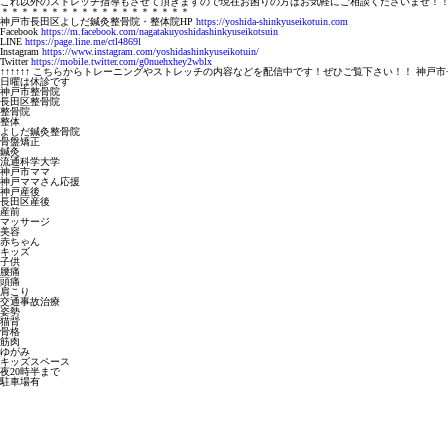
これ以外のストレッチ指導もさせて頂きますので現在お困りの方はお気軽にご相談くださいませ！
＊＊＊＊＊＊＊＊＊＊＊＊＊＊＊＊＊＊＊
神戸市長田区よしだ鍼灸整骨院・整体院HP
https://yoshida-shinkyuseikotuin.com
Facebook
https://m.facebook.com/nagatakuyoshidashinkyuseikotsuin
LINE
https://page.line.me/ctl4869l
Instagram
https://www.instagram.com/yoshidashinkyuseikotuin/
Twitter
https://mobile.twitter.com/g0nuehxhey2wblx
↑↑↑↑↑↑ こちらからトレーニングやストレッチの内容などを配信中です！ぜひご覧下さい！！ 神戸市
日曜は休診です
神戸市整骨院
長田区整骨院
整骨院
整体
よしだ鍼灸整骨院
骨盤矯正
鍼灸
流通科学大学
神戸市ママ
神戸ママさん応援
神戸産後
長田区産後
産前
マッサージ
美容
赤ちゃん
キッズ
子供
腰痛
頭痛
肩こり
交通事故治療
姿勢
猫背
骨格
筋肉
ゆがみ
キッズスペース
夜20時半まで
駐車場有