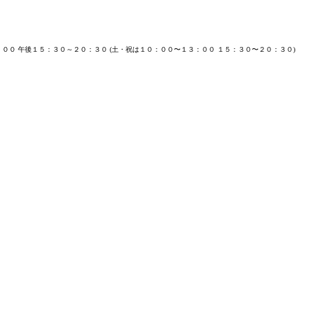
：００ 午後１５：３０～２０：３０ (土・祝は１０：００〜１３：００ １５：３０〜２０：３０)