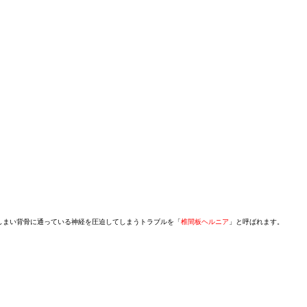
しまい背骨に通っている神経を圧迫してしまうトラブルを「
椎間板ヘルニア
」と呼ばれます。