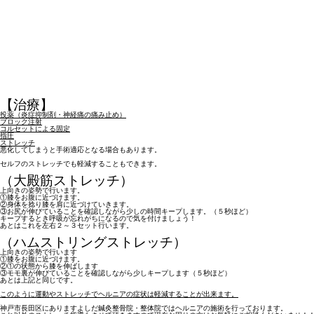
【治療】
投薬（炎症抑制剤・神経痛の痛み止め）
ブロック注射
コルセットによる固定
指圧
ストレッチ
悪化してしまうと手術適応となる場合もあります。
セルフのストレッチでも軽減することもできます。
（大殿筋ストレッチ）
上向きの姿勢で行います。
①膝をお腹に近づけます。
②身体を捻り膝を肩に近づけていきます。
③お尻が伸びていることを確認しながら少しの時間キープします。（５秒ほど）
キープするとき呼吸が忘れがちになるので気を付けましょう！
あとはこれを左右２～３セット行います。
（ハムストリングストレッチ）
上向きの姿勢で行います
①膝をお腹に近づけます。
②①の状態から膝を伸ばします
③モモ裏が伸びていることを確認しながら少しキープします（５秒ほど）
あとは上記と同じです。
このように運動やストレッチでヘルニアの症状は軽減することが出来ます。
神戸市長田区にありますよしだ鍼灸整骨院・整体院ではヘルニアの施術を行っております。