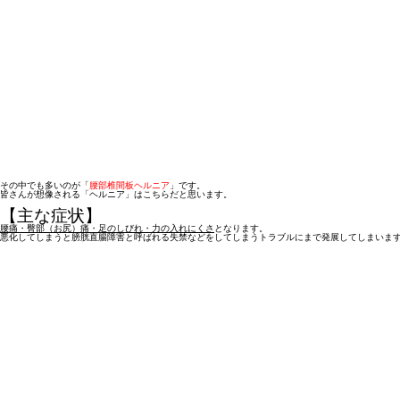
その中でも多いのが「
腰部椎間板ヘルニア
」です。
皆さんが想像される「ヘルニア」はこちらだと思います。
【主な症状】
腰痛・臀部（お尻）痛・足のしびれ・力の入れにくさ
となります。
悪化してしまうと膀胱直腸障害と呼ばれる失禁などをしてしまうトラブルにまで発展してしまいま