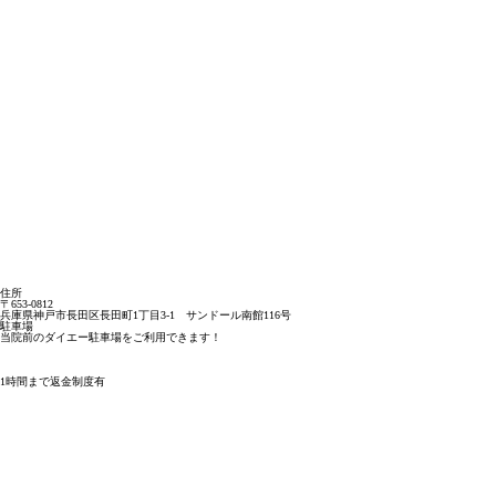
住所
〒653-0812
兵庫県神戸市長田区長田町1丁目3-1 サンドール南館116号
駐車場
当院前のダイエー駐車場をご利用できます！
1時間まで返金制度有