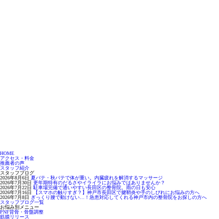
HOME
アクセス・料金
推薦者の声
スタッフ紹介
スタッフブログ
2026年8月6日
夏バテ・秋バテで体が重い。内臓疲れを解消するマッサージ
2026年7月30日
更年期特有のだるさやイライラにお悩みではありませんか？
2026年7月22日
駐車場完備で通いやすい長田区の整骨院。雨の日も安心
2026年7月16日
【スマホの触りすぎ？】神戸市長田区で腱鞘炎や手のしびれにお悩みの方へ
2026年7月8日
ぎっくり腰で動けない…！急患対応してくれる神戸市内の整骨院をお探しの方へ
スタッフブログ一覧
お悩み別メニュー
PNF背骨・骨盤調整
筋膜リリース