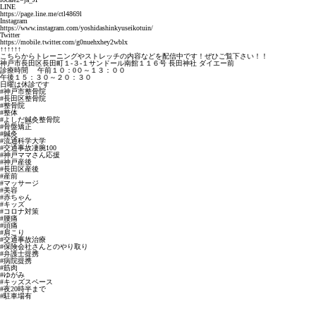
LINE
https://page.line.me/ctl4869l
Instagram
https://www.instagram.com/yoshidashinkyuseikotuin/
Twitter
https://mobile.twitter.com/g0nuehxhey2wblx
↑↑↑↑↑↑
こちらからトレーニングやストレッチの内容などを配信中です！ぜひご覧下さい！！
神戸市長田区長田町１-３-１サンドール南館１１６号 長田神社 ダイエー前
診療時間 午前１０：0０～１３：００
午後１５：３０～２０：３０
日曜は休診です
#神戸市整骨院
#長田区整骨院
#整骨院
#整体
#よしだ鍼灸整骨院
#骨盤矯正
#鍼灸
#流通科学大学
#交通事故凄腕100
#神戸ママさん応援
#神戸産後
#長田区産後
#産前
#マッサージ
#美容
#赤ちゃん
#キッズ
#コロナ対策
#腰痛
#頭痛
#肩こり
#交通事故治療
#保険会社さんとのやり取り
#弁護士提携
#病院提携
#筋肉
#ゆがみ
#キッズスペース
#夜20時半まで
#駐車場有