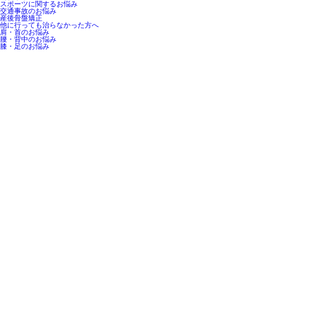
スポーツに関するお悩み
交通事故のお悩み
産後骨盤矯正
他に行っても治らなかった方へ
肩・首のお悩み
腰・背中のお悩み
膝・足のお悩み