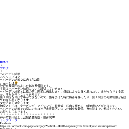
HOME
>
ブログ
>
ヘバーデン結節
スタッフブログ
ヘバーデン結節
2022年9月22日
こんにちは
神戸市長田区のよしだ鍼灸整骨院です。
本日はヘバーデン結節について説明していきます。
ヘバーデン結節とは指の第１関節に発生します。炎症によっと赤く腫れたり、曲がったりするほ
か、痛みを伴うこともあります。
第１関節を伸ばす事ができないので、指をまげた時に痛みを伴ったり、第１関節の可動制限が起き
て動きが悪くなります。
女性に多く発症します。
治療としては、テーピング、アイシング、超音波、筋肉を緩める、鍼治療などがあります。
ヘバーデン結節でお悩みの方は神戸市長田区のよしだ鍼灸整骨院、整体院までご相談ください。
お待ちしております。
＊＊＊＊＊＊＊＊＊＊＊＊＊＊＊＊＊＊＊
神戸市長田区よしだ鍼灸整骨院・整体院HP
トップページ
Facebook
https://m.facebook.com/pages/category/Medical—Health/nagatakuyoshidashinkyuseikotsuin/photos/?
locale2=ja_JP