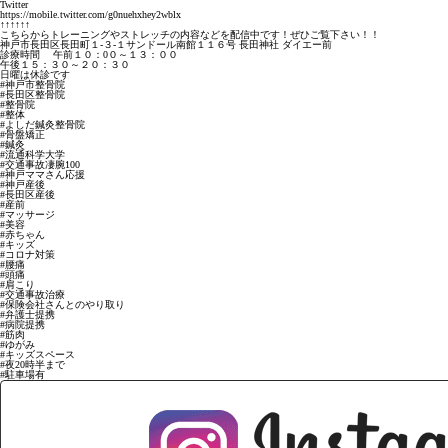
Twitter
https://mobile.twitter.com/g0nuehxhey2wblx
↑↑↑↑↑↑
こちらからトレーニングやストレッチの内容などを配信中です！ぜひご覧下さい！！
神戸市長田区長田町１-３-１サンドール南館１１６号 長田神社 ダイエー前
診療時間 午前１０：0０～１３：００
午後１５：３０～２０：３０
日曜は休診です
#神戸市整骨院
#長田区整骨院
#整骨院
#整体
#よしだ鍼灸整骨院
#骨盤矯正
#鍼灸
#流通科学大学
#交通事故凄腕100
#神戸ママさん応援
#神戸産後
#長田区産後
#産前
#マッサージ
#美容
#赤ちゃん
#キッズ
#コロナ対策
#腰痛
#頭痛
#肩こり
#交通事故治療
#保険会社さんとのやり取り
#弁護士提携
#病院提携
#筋肉
#ゆがみ
#キッズスペース
#夜20時半まで
#駐車場有