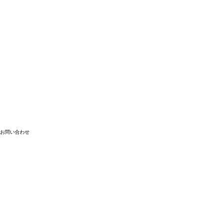
お問い合わせ