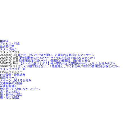
HOME
アクセス・料金
推薦者の声
スタッフ紹介
スタッフブログ
2026年8月6日
夏バテ・秋バテで体が重い。内臓疲れを解消するマッサージ
2026年7月30日
更年期特有のだるさやイライラにお悩みではありませんか？
2026年7月22日
駐車場完備で通いやすい長田区の整骨院。雨の日も安心
2026年7月16日
【スマホの触りすぎ？】神戸市長田区で腱鞘炎や手のしびれにお悩みの方へ
2026年7月8日
ぎっくり腰で動けない…！急患対応してくれる神戸市内の整骨院をお探しの方へ
スタッフブログ一覧
お悩み別メニュー
PNF背骨・骨盤調整
筋膜リリース
スポーツに関するお悩み
交通事故のお悩み
産後骨盤矯正
他に行っても治らなかった方へ
肩・首のお悩み
腰・背中のお悩み
膝・足のお悩み