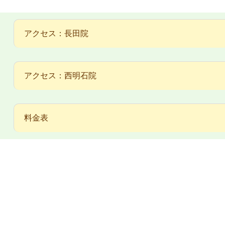
アクセス：長田院
アクセス：西明石院
料金表