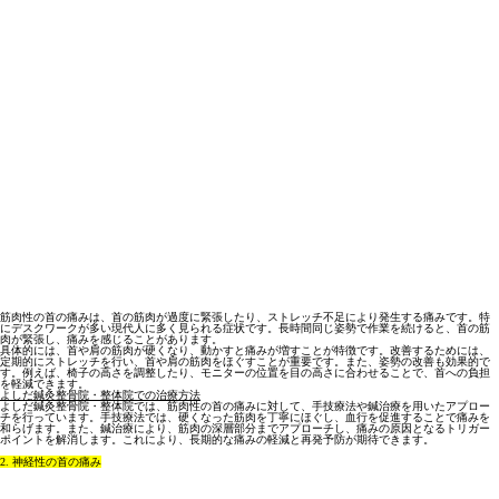
筋肉性の首の痛みは、首の筋肉が過度に緊張したり、ストレッチ不足により発生する痛みです。特
にデスクワークが多い現代人に多く見られる症状です。長時間同じ姿勢で作業を続けると、首の筋
肉が緊張し、痛みを感じることがあります。
具体的には、首や肩の筋肉が硬くなり、動かすと痛みが増すことが特徴です。改善するためには、
定期的にストレッチを行い、首や肩の筋肉をほぐすことが重要です。また、姿勢の改善も効果的で
す。例えば、椅子の高さを調整したり、モニターの位置を目の高さに合わせることで、首への負担
を軽減できます。
よしだ鍼灸整骨院・整体院での治療方法
よしだ鍼灸整骨院・整体院では、筋肉性の首の痛みに対して、手技療法や鍼治療を用いたアプロー
チを行っています。手技療法では、硬くなった筋肉を丁寧にほぐし、血行を促進することで痛みを
和らげます。また、鍼治療により、筋肉の深層部分までアプローチし、痛みの原因となるトリガー
ポイントを解消します。これにより、長期的な痛みの軽減と再発予防が期待できます。
2. 神経性の首の痛み