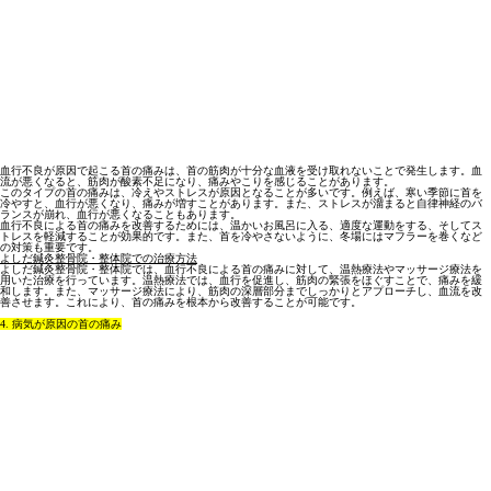
血行不良が原因で起こる首の痛みは、首の筋肉が十分な血液を受け取れないことで発生します。血
流が悪くなると、筋肉が酸素不足になり、痛みやこりを感じることがあります。
このタイプの首の痛みは、冷えやストレスが原因となることが多いです。例えば、寒い季節に首を
冷やすと、血行が悪くなり、痛みが増すことがあります。また、ストレスが溜まると自律神経のバ
ランスが崩れ、血行が悪くなることもあります。
血行不良による首の痛みを改善するためには、温かいお風呂に入る、適度な運動をする、そしてス
トレスを軽減することが効果的です。また、首を冷やさないように、冬場にはマフラーを巻くなど
の対策も重要です。
よしだ鍼灸整骨院・整体院での治療方法
よしだ鍼灸整骨院・整体院では、血行不良による首の痛みに対して、温熱療法やマッサージ療法を
用いた治療を行っています。温熱療法では、血行を促進し、筋肉の緊張をほぐすことで、痛みを緩
和します。また、マッサージ療法により、筋肉の深層部分までしっかりとアプローチし、血流を改
善させます。これにより、首の痛みを根本から改善することが可能です。
4. 病気が原因の首の痛み