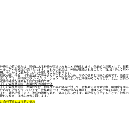
神経性の首の痛みは、頸椎にある神経が圧迫されることで発生します。代表的な原因として、頸椎
ヘルニアや頸椎症が挙げられます。これらの疾患は、神経が圧迫されることで、首だけでなく肩や
腕、手にかけて痛みやしびれを感じることがあります。
症状が重い場合、日常生活に支障をきたすことがあるため、早めの診断と治療が必要です。治療方
法としては、薬物療法やリハビリテーション、場合によっては手術が考えられます。また、姿勢の
改善や適度な運動も予防に効果的です。
よしだ鍼灸整骨院・整体院での治療方法
よしだ鍼灸整骨院・整体院では、神経性の首の痛みに対して、骨格矯正や電気治療、鍼治療を組み
合わせた治療を行っています。骨格矯正では、頸椎の歪みを矯正し、神経への圧迫を軽減します。
また、電気治療により、神経の興奮を鎮め、痛みを和らげます。鍼治療を併用することで、神経の
流れを整え、症状の改善を図ります。
3. 血行不良による首の痛み