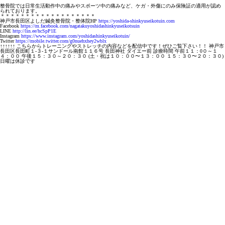
整骨院では日常生活動作中の痛みやスポーツ中の痛みなど、ケガ・外傷にのみ保険証の適用が認め
られております。
＊＊＊＊＊＊＊＊＊＊＊＊＊＊＊＊＊＊＊
神戸市長田区よしだ鍼灸整骨院・整体院HP
https://yoshida-shinkyuseikotuin.com
Facebook
https://m.facebook.com/nagatakuyoshidashinkyuseikotsuin
LINE
http://lin.ee/hcSpP1E
Instagram
https://www.instagram.com/yoshidashinkyuseikotuin/
Twitter
https://mobile.twitter.com/g0nuehxhey2wblx
↑↑↑↑↑↑ こちらからトレーニングやストレッチの内容などを配信中です！ぜひご覧下さい！！ 神戸市
長田区長田町１-３-１サンドール南館１１６号 長田神社 ダイエー前 診療時間 午前１１：0０～１
４：００ 午後１５：３０～２０：３０ (土・祝は１０：００〜１３：００ １５：３０〜２０：３０)
日曜は休診です