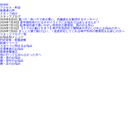
HOME
アクセス・料金
推薦者の声
スタッフ紹介
スタッフブログ
2026年8月6日
夏バテ・秋バテで体が重い。内臓疲れを解消するマッサージ
2026年7月30日
更年期特有のだるさやイライラにお悩みではありませんか？
2026年7月22日
駐車場完備で通いやすい長田区の整骨院。雨の日も安心
2026年7月16日
【スマホの触りすぎ？】神戸市長田区で腱鞘炎や手のしびれにお悩みの方へ
2026年7月8日
ぎっくり腰で動けない…！急患対応してくれる神戸市内の整骨院をお探しの方へ
スタッフブログ一覧
お悩み別メニュー
PNF背骨・骨盤調整
筋膜リリース
スポーツに関するお悩み
交通事故のお悩み
産後骨盤矯正
他に行っても治らなかった方へ
肩・首のお悩み
腰・背中のお悩み
膝・足のお悩み