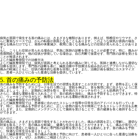
病気が原因で発生する首の痛みには、さまざまな種類があります。例えば、頸椎症やリウマチ、さ
らに重篤なケースでは、がんの転移が原因となることもあります。このような病気が原因の場合、
単なる痛みだけでなく、発熱や体重減少、夜間に強くなる痛みなどの症状が見られることがありま
す。
もし、こうした症状が見られる場合は、早急に医師の診断を受けることが必要です。特に、痛みが
長期間続く場合や、他の症状が併発している場合は、自己判断で放置せず、専門医の診察を受ける
ことが推奨されます。
よしだ鍼灸整骨院での治療方法
よしだ鍼灸整骨院では、病気が原因と考えられる首の痛みに対しても、医師と連携しながら適切な
治療を提供します。専門医の診断を基に、鍼灸治療や手技療法を組み合わせたアプローチを行い、
痛みの軽減とともに、症状の根本的な改善を目指します。また、治療計画を個別にカスタマイズ
し、患者一人ひとりに合った最適な治療を提供しています。
5. 首の痛みの予防法
首の痛みを予防するためには、日常生活での習慣を見直すことが大切です。まず、姿勢を正しく保
つことが基本です。デスクワークを行う際には、背筋を伸ばし、首を無理に前に出さないように意
識しましょう。また、定期的に休憩を取り、首や肩のストレッチを行うことも効果的です。
さらに、適度な運動を取り入れることで、首の筋肉を強化し、痛みを予防することができます。特
に、ウォーキングやヨガなど、無理なく続けられる運動が推奨されます。
よしだ鍼灸整骨院での予防策
よしだ鍼灸整骨院では、患者様に合わせたストレッチ指導や日常生活のアドバイスを行っていま
す。特に、首の痛みを予防するために、正しい姿勢の保ち方や簡単にできるストレッチ方法をお教
えします。また、定期的にメンテナンスとして施術を受けることで、首の健康を長く維持すること
ができます。
おわりに
首の痛みは、さまざまな原因で発生することがわかりました。痛みの原因を正しく理解し、適切な
対策を取ることで、首の痛みを軽減し、健康な生活を送ることができます。もし、痛みが長引いた
り、症状が悪化した場合は、早めに専門医の診察を受けることをお勧めします。首の痛みを予防
し、快適な日常生活を送りましょう。
よしだ鍼灸整骨院では、首の痛みの改善と予防に向けて、患者様一人ひとりに合った最適な治療を
提供しています。ぜひ、お気軽にご相談ください。