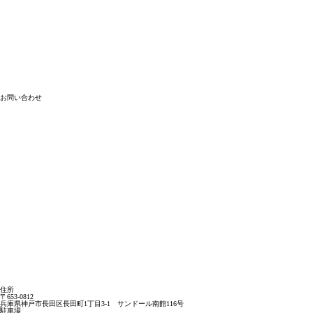
お問い合わせ
住所
〒653-0812
兵庫県神戸市長田区長田町1丁目3-1 サンドール南館116号
駐車場