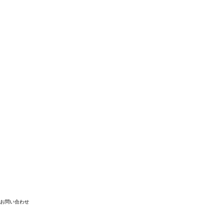
お問い合わせ