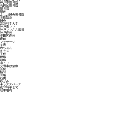
神戸市整骨院
長田区整骨院
整骨院
整体
よしだ鍼灸整骨院
骨盤矯正
鍼灸
流通科学大学
神戸市ママ
神戸ママさん応援
神戸産後
長田区産後
産前
マッサージ
美容
赤ちゃん
キッズ
子供
腰痛
頭痛
肩こり
交通事故治療
姿勢
猫背
骨格
筋肉
ゆがみ
キッズスペース
夜20時半まで
駐車場有