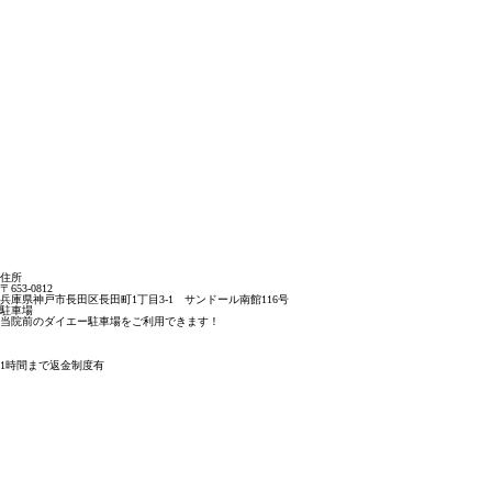
住所
〒653-0812
兵庫県神戸市長田区長田町1丁目3-1 サンドール南館116号
駐車場
当院前のダイエー駐車場をご利用できます！
1時間まで返金制度有