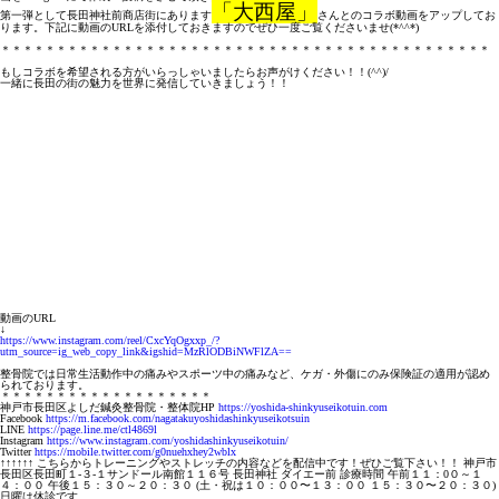
「大西屋」
第一弾として長田神社前商店街にあります
さんとのコラボ動画をアップしてお
ります。下記に動画のURLを添付しておきますのでぜひ一度ご覧くださいませ(*^^*)
＊＊＊＊＊＊＊＊＊＊＊＊＊＊＊＊＊＊＊＊＊＊＊＊＊＊＊＊＊＊＊＊＊＊＊＊＊＊＊＊＊＊＊＊
もしコラボを希望される方がいらっしゃいましたらお声がけください！！(^^)/
一緒に長田の街の魅力を世界に発信していきましょう！！
動画のURL
↓
https://www.instagram.com/reel/CxcYqOgxxp_/?
utm_source=ig_web_copy_link&igshid=MzRlODBiNWFlZA==
整骨院では日常生活動作中の痛みやスポーツ中の痛みなど、ケガ・外傷にのみ保険証の適用が認め
られております。
＊＊＊＊＊＊＊＊＊＊＊＊＊＊＊＊＊＊＊
神戸市長田区よしだ鍼灸整骨院・整体院HP
https://yoshida-shinkyuseikotuin.com
Facebook
https://m.facebook.com/nagatakuyoshidashinkyuseikotsuin
LINE
https://page.line.me/ctl4869l
Instagram
https://www.instagram.com/yoshidashinkyuseikotuin/
Twitter
https://mobile.twitter.com/g0nuehxhey2wblx
↑↑↑↑↑↑ こちらからトレーニングやストレッチの内容などを配信中です！ぜひご覧下さい！！ 神戸市
長田区長田町１-３-１サンドール南館１１６号 長田神社 ダイエー前 診療時間 午前１１：0０～１
４：００ 午後１５：３０～２０：３０ (土・祝は１０：００〜１３：００ １５：３０〜２０：３０)
日曜は休診です