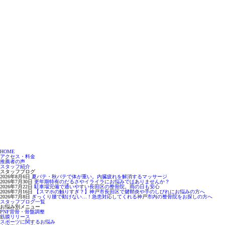
HOME
アクセス・料金
推薦者の声
スタッフ紹介
スタッフブログ
2026年8月6日
夏バテ・秋バテで体が重い。内臓疲れを解消するマッサージ
2026年7月30日
更年期特有のだるさやイライラにお悩みではありませんか？
2026年7月22日
駐車場完備で通いやすい長田区の整骨院。雨の日も安心
2026年7月16日
【スマホの触りすぎ？】神戸市長田区で腱鞘炎や手のしびれにお悩みの方へ
2026年7月8日
ぎっくり腰で動けない…！急患対応してくれる神戸市内の整骨院をお探しの方へ
スタッフブログ一覧
お悩み別メニュー
PNF背骨・骨盤調整
筋膜リリース
スポーツに関するお悩み