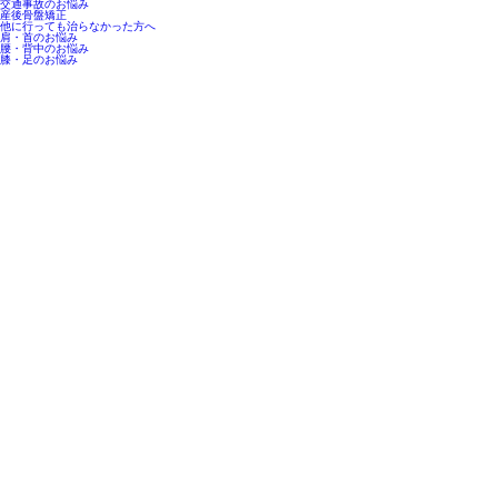
交通事故のお悩み
産後骨盤矯正
他に行っても治らなかった方へ
肩・首のお悩み
腰・背中のお悩み
膝・足のお悩み