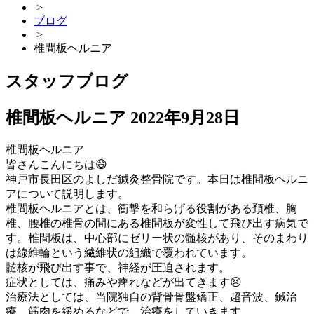
>
ブログ
>
椎間板ヘルニア
スタッフブログ
椎間板ヘルニア
2022年9月28日
椎間板ヘルニア
皆さんこんにちは😄
神戸市長田区のよしだ鍼灸整骨院です。本日は椎間板ヘルニ
アについて説明します。
椎間板ヘルニアとは、衝撃を和らげる役割がある頚椎、胸
椎、腰椎の椎骨の間にある椎間板が変性して飛び出す病気で
す。椎間板は、中心部にゼリー状の髄核があり、そのまわり
は線維輪という繊維状の組織で覆われています。
髄核が飛び出す事で、神経が圧迫されます。
症状としては、痛みや痺れなどが出てきます😣
治療法としては、当院独自の背骨骨盤矯正、超音波、鍼治
療、筋肉を緩めるなどで、治療をしていきます。