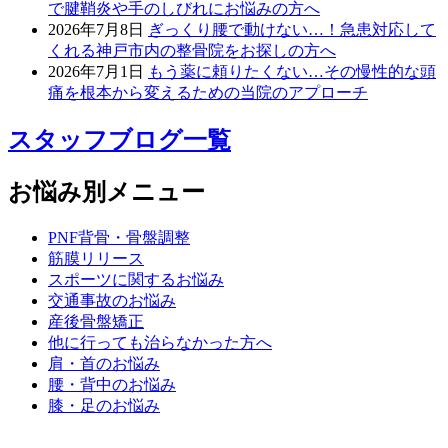
で腱鞘炎や手のしびれにお悩みの方へ
2026年7月8日
ぎっくり腰で動けない…！急患対応して
くれる神戸市内の整骨院をお探しの方へ
2026年7月1日
もう薬に頼りたくない…その慢性的な頭
痛を根本から変えるための当院のアプローチ
スタッフブログ一覧
お悩み別メニュー
PNF背骨・骨盤調整
筋膜リリース
スポーツに関するお悩み
交通事故のお悩み
産後骨盤矯正
他に行っても治らなかった方へ
肩・首のお悩み
腰・背中のお悩み
膝・足のお悩み