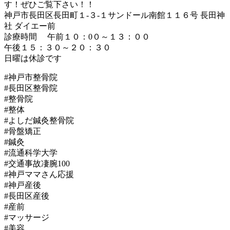
す！ぜひご覧下さい！！
神戸市長田区長田町１-３-１サンドール南館１１６号 長田神
社 ダイエー前
診療時間 午前１０：0０～１３：００
午後１５：３０～２０：３０
日曜は休診です
#神戸市整骨院
#長田区整骨院
#整骨院
#整体
#よしだ鍼灸整骨院
#骨盤矯正
#鍼灸
#流通科学大学
#交通事故凄腕100
#神戸ママさん応援
#神戸産後
#長田区産後
#産前
#マッサージ
#美容