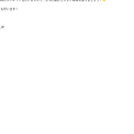
チも行います！
a_JP