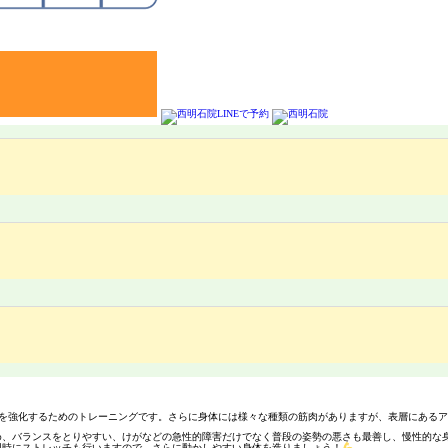
分を強化するためのトレーニングです。さらに身体には様々な種類の筋肉がありますが、表層にある
、バランスをとりやすい、けがなどの急性的障害だけでなく普段の姿勢の悪さも最善し、慢性的な
同時にストレッチも行いますので、さらに動かしやすい身体を造りましょう！