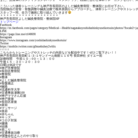
こういった体幹トレーニングも神戸市長田区のよしだ鍼灸整骨院・整体院にお任せ下さい。
当院独自の背骨・骨盤調整や鍼灸治療で根本原因からアプローチし、体幹トレーニングやストレッ
スタッフ一同、全力で施術に取り組んでいきます
＊＊＊＊＊＊＊＊＊＊＊＊＊＊＊＊＊＊＊
神戸市長田区よしだ鍼灸整骨院・整体院HP
トップページ
Facebook
https://m.facebook.com/pages/category/Medical—Health/nagatakuyoshidashinkyuseikotsuin/photos/?locale2=j
LINE
https://page.line.me/ctl4869l
Instagram
https://www.instagram.com/yoshidashinkyuseikotuin/
Twitter
https://mobile.twitter.com/g0nuehxhey2wblx
↑↑↑↑↑↑
こちらからトレーニングやストレッチの内容などを配信中です！ぜひご覧下さい！！
神戸市長田区長田町１-３-１サンドール南館１１６号 長田神社 ダイエー前
診療時間 午前１０：0０～１３：００
午後１５：３０～２０：３０
日曜は休診です
#神戸市整骨院
#長田区整骨院
#整骨院
#整体
#よしだ鍼灸整骨院
#骨盤矯正
#鍼灸
#流通科学大学
#交通事故凄腕100
#神戸ママさん応援
#神戸産後
#長田区産後
#産前
#マッサージ
#美容
#赤ちゃん
#キッズ
#コロナ対策
#腰痛
#頭痛
#肩こり
#交通事故治療
#保険会社さんとのやり取り