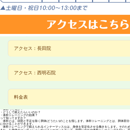
アクセス：長田院
HOME
アクセス：西明石院
>
ブログ
>
体力アップ！
スタッフブログ
体力アップ！
2022年6月22日
皆さん
こんにちは
料金表
夏も近づいてきましたね。
体力アップや引き締まった身体で夏をさらに楽しみませんか？
神戸市長田区のよしだ鍼灸整骨院・整体院です！
本日は夏に向けて体幹トレーニングをしてみませんか？
・体幹って何か？
・どうして鍛えたらいいのか？
・体幹トレーニングの効果？
って知ってますか？
体幹とは、頭部と手足を除く胴体(どうたい)のことを指します。体幹トレーニングとは、胴体部
に分けることができます。
体幹トレーニングで鍛えられるインナーマッスルは、身体を安定化させる働きをします。そのため
また、お身体のコンディションやパフォーマンスアップ、段階に合わせ体幹トレーニングを行い、