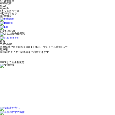
#弁護士提携
#病院提携
#筋肉
#ゆがみ
#キッズスペース
#夜20時半まで
#駐車場有
お問い合わせ
住所
〒653-0812
兵庫県神戸市長田区長田町1丁目3-1 サンドール南館116号
駐車場
当院前のダイエー駐車場をご利用できます！
1時間まで返金制度有